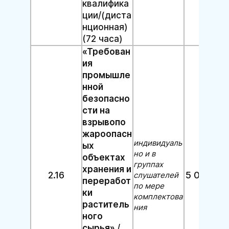
квалифика
ции/(диста
нционная)
(72 часа)
«Требован
ия
промышле
нной
безопасно
сти на
взрывопо
жароопасн
индивидуаль
ых
но и в
объектах
группах
хранения и
2.16
5 000 руб
слушателей
переработ
по мере
ки
комплектова
раститель
ния
ного
сырья»
/