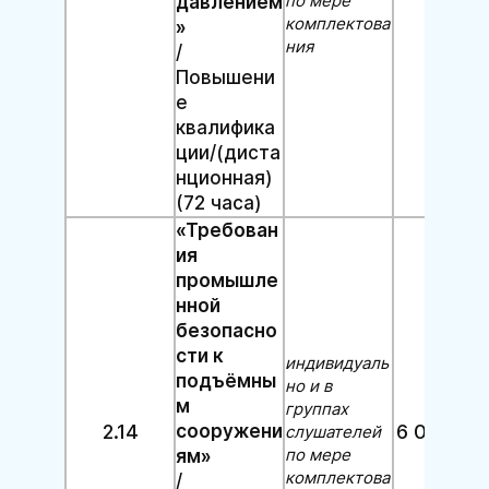
по мере
давлением
комплектова
»
ния
/
Повышени
е
квалифика
ции/(диста
нционная)
(72 часа)
«Требован
ия
промышле
нной
безопасно
сти к
индивидуаль
подъёмны
но и в
м
группах
2.14
сооружени
6 000 руб
слушателей
по мере
ям»
комплектова
/