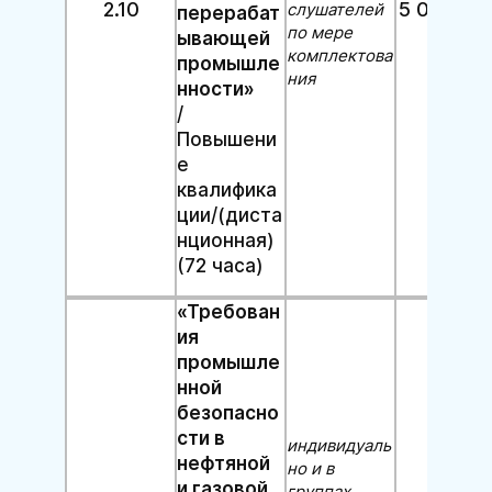
2.10
5 000 руб
слушателей
перерабат
по мере
ывающей
комплектова
промышле
ния
нности»
/
Повышени
е
квалифика
ции/(диста
нционная)
(72 часа)
«Требован
ия
промышле
нной
безопасно
сти в
индивидуаль
нефтяной
но и в
и газовой
группах