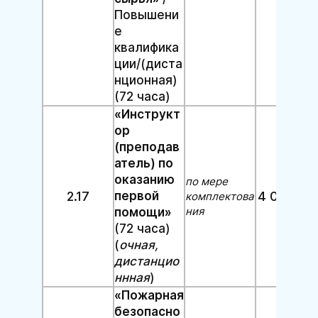
Повышени
е
квалифика
ции/(диста
нционная)
(72 часа)
«Инструкт
ор
(преподав
атель) по
оказанию
по мере
2.17
первой
4 000 руб
комплектова
ния
помощи»
(72 часа)
(
очная,
дистанцио
ннная
)
«Пожарная
безопасно