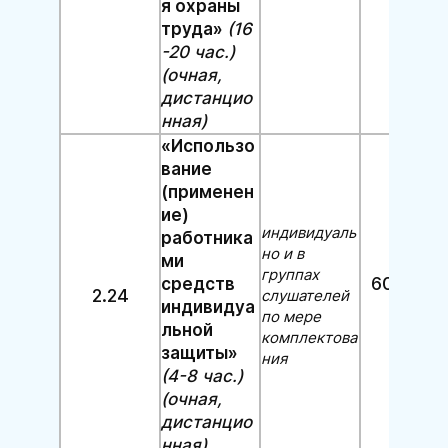
я охраны
труда»
(16
-20 час.)
(очная,
дистанцио
нная)
«Использо
вание
(применен
ие)
индивидуаль
работника
но и в
ми
группах
600-80
средств
2.24
слушателей
индивидуа
руб.
по мере
льной
комплектова
защиты»
ния
(4-8 час.)
(очная,
дистанцио
нная)