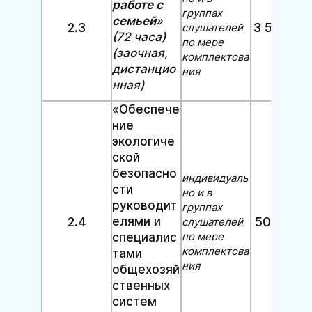
работе с
группах
семьей
»
2.3
3 500 руб
слушателей
(72 часа)
по мере
(заочная,
комплектова
дистанцио
ния
нная)
«Обеспече
ние
экологиче
ской
безопасно
индивидуаль
сти
но и в
руководит
группах
2.4
елями и
5000 руб
слушателей
по мере
специалис
комплектова
тами
ния
общехозяй
ственных
систем