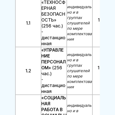
«ТЕХНОСФ
индивидуаль
ЕРНАЯ
но и в
БЕЗОПАСН
группах
12 500
ОСТЬ»
1.1
слушателей
(256 час.)
руб.
по мере
-
комплектова
дистанцио
ния
нная
«УПРАВЛЕ
индивидуаль
НИЕ
но и в
ПЕРСОНАЛ
группах
10 000
ОМ»
(256
1.2
слушателей
час.)
руб.
по мере
-
комплектова
дистанцио
ния
нная
«СОЦИАЛЬ
НАЯ
индивидуаль
РАБОТА В
но и в