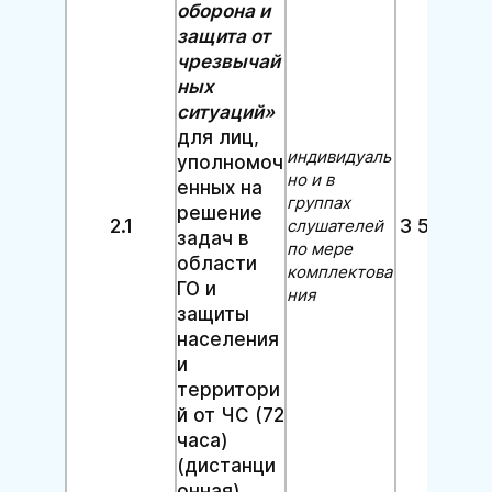
оборона и
защита от
чрезвычай
ных
ситуаций»
для лиц,
индивидуаль
уполномоч
но и в
енных на
группах
решение
2.1
3 500 руб
слушателей
задач в
по мере
области
комплектова
ГО и
ния
защиты
населения
и
территори
й от ЧС (72
часа)
(дистанци
онная)