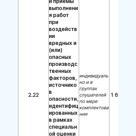
и приемы
выполнени
я работ
при
воздейств
ии
вредных и
(или)
опасных
производс
твенных
индивидуаль
факторов,
но и в
источнико
группах
в
2.22
1 600 руб
слушателей
опасности,
по мере
идентифиц
комплектова
ированных
ния
в рамках
специальн
ой оценки