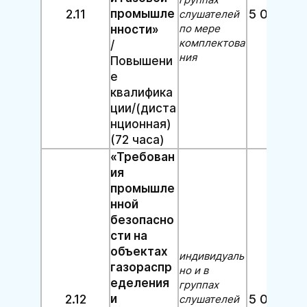
2.11
промышле
5 000 руб
слушателей
по мере
нности»
комплектова
/
ния
Повышени
е
квалифика
ции/(диста
нционная)
(72 часа)
«Требован
ия
промышле
нной
безопасно
сти на
объектах
индивидуаль
газораспр
но и в
еделения
группах
2.12
и
5 000 руб
слушателей