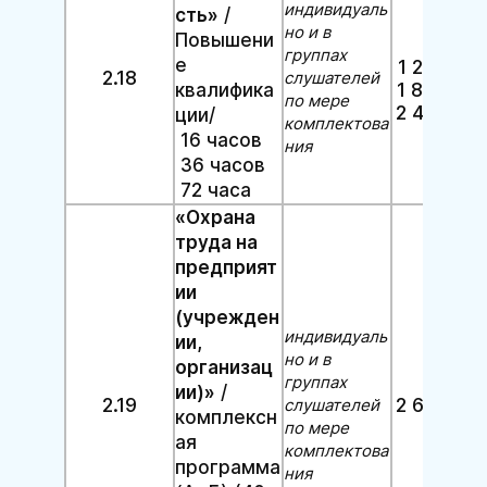
индивидуаль
сть»
/
но и в
Повышени
группах
е
1 200 руб
2.18
слушателей
1 800 руб
квалифика
по мере
2 400 руб
ции/
комплектова
16 часов
ния
36 часов
72 часа
«Охрана
труда на
предприят
ии
(учрежден
индивидуаль
ии,
но и в
организац
группах
ии)»
/
2.19
2 600 руб
слушателей
комплексн
по мере
ая
комплектова
программа
ния