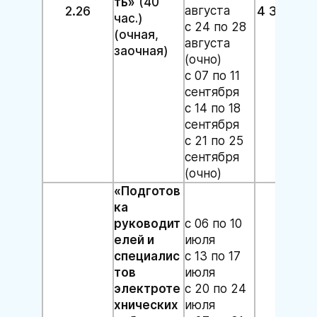
ть»
(40
2.26
августа
4 300 руб
час.)
с 24 по 28
(очная,
августа
заочная)
(очно)
с 07 по 11
сентября
с 14 по 18
сентября
с 21 по 25
сентября
(очно)
«Подготов
ка
руководит
с 06 по 10
елей и
июля
специалис
с 13 по 17
тов
июля
электроте
с 20 по 24
хнических
июля