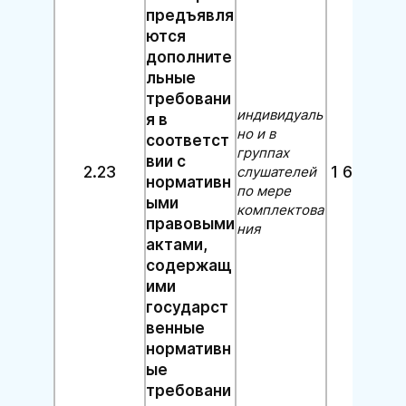
предъявля
ются
дополните
льные
требовани
индивидуаль
я в
но и в
соответст
группах
вии с
2.23
1 600 руб
слушателей
нормативн
по мере
ыми
комплектова
правовыми
ния
актами,
содержащ
ими
государст
венные
нормативн
ые
требовани