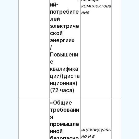
ий-
комплектова
потребите
ния
лей
электриче
ской
энергии»
/
Повышени
е
квалифика
ции/(диста
нционная)
(72 часа)
«Общие
требовани
я
промышле
индивидуаль
нной
но и в
безопасно