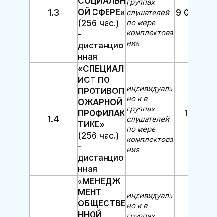
СОЦИАЛЬН
группах
1.3
ОЙ СФЕРЕ»
9 000 руб
слушателей
по мере
(256 час.)
комплектова
-
ния
дистанцио
нная
«СПЕЦИАЛ
ИСТ ПО
индивидуаль
ПРОТИВОП
но и в
ОЖАРНОЙ
группах
10 000
ПРОФИЛАК
1.4
слушателей
ТИКЕ»
руб.
по мере
(256 час.)
комплектова
-
ния
дистанцио
нная
«
МЕНЕДЖ
МЕНТ
индивидуаль
ОБЩЕСТВЕ
но и в
ННОЙ
группах