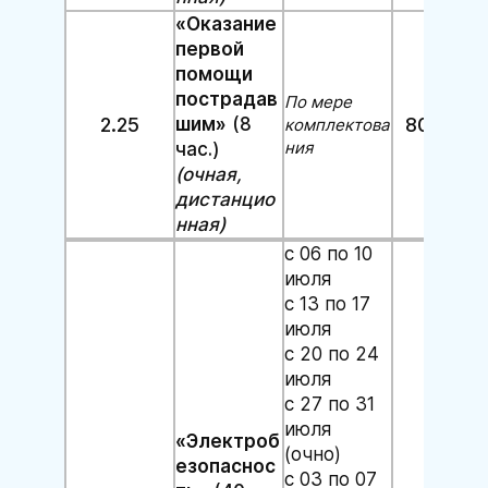
«Оказание
первой
помощи
пострадав
По мере
2.25
шим»
(8
800 руб
комплектова
ния
час.)
(очная,
дистанцио
нная)
с 06 по 10
июля
с 13 по 17
июля
с 20 по 24
июля
с 27 по 31
июля
«Электроб
(очно)
езопаснос
с 03 по 07