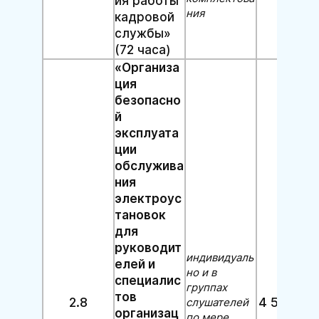
ия работы
ния
кадровой
службы»
(72 часа)
«Организа
ция
безопасно
й
эксплуата
ции
обслужива
ния
электроус
тановок
для
руководит
индивидуаль
елей и
но и в
специалис
группах
тов
2.8
4 500 руб
слушателей
организац
по мере