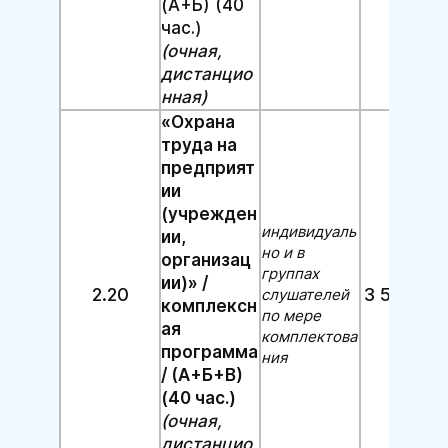
(А+Б) (40
час.)
(очная,
дистанцио
нная)
«Охрана
труда на
предприят
ии
(учрежден
индивидуаль
ии,
но и в
организац
группах
ии)» /
2.20
3 500 руб
слушателей
комплексн
по мере
ая
комплектова
программа
ния
/ (А+Б+В)
(40 час.)
(очная,
дистанцио