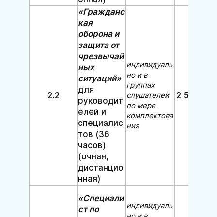
«Гражданс
кая
оборона и
защита от
чрезвычай
индивидуаль
ных
но и в
ситуаций»
группах
для
2.2
2 500 руб
слушателей
руководит
по мере
елей и
комплектова
специалис
ния
тов (36
часов)
(очная,
дистанцио
нная)
«
Специали
индивидуаль
ст по
но и в