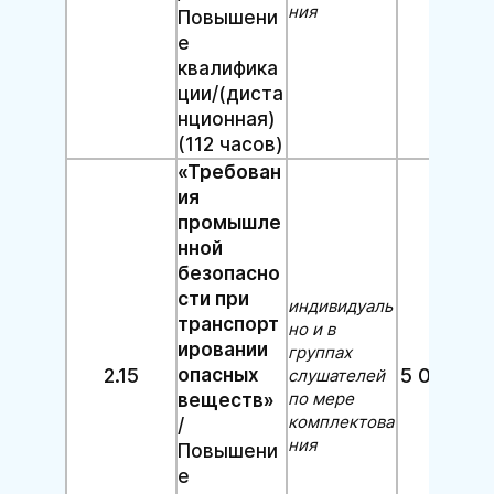
ния
Повышени
е
квалифика
ции/(диста
нционная)
(112 часов)
«Требован
ия
промышле
нной
безопасно
сти при
индивидуаль
транспорт
но и в
ировании
группах
2.15
опасных
5 000 руб
слушателей
по мере
веществ»
комплектова
/
ния
Повышени
е