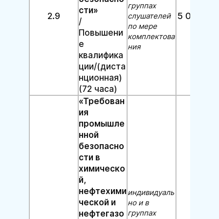
группах
сти»
2.9
5 000 руб
слушателей
/
по мере
Повышени
комплектова
е
ния
квалифика
ции/(диста
нционная)
(72 часа)
«Требован
ия
промышле
нной
безопасно
сти в
химическо
й,
нефтехими
индивидуаль
ческой и
но и в
группах
нефтегазо