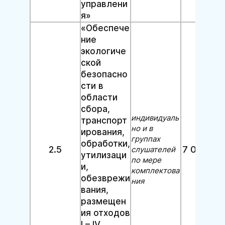
управлени
я»
«Обеспече
ние
экологиче
ской
безопасно
сти в
области
сбора,
индивидуаль
транспорт
но и в
ирования,
группах
обработки,
2.5
7 000 руб
слушателей
утилизаци
по мере
и,
комплектова
обезврежи
ния
вания,
размещен
ия отходов
I – IV