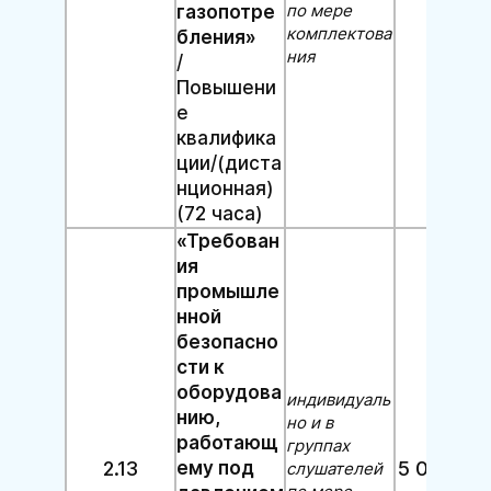
по мере
газопотре
комплектова
бления»
ния
/
Повышени
е
квалифика
ции/(диста
нционная)
(72 часа)
«Требован
ия
промышле
нной
безопасно
сти к
оборудова
индивидуаль
нию,
но и в
работающ
группах
2.13
ему под
5 000 руб
слушателей