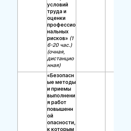
условий
труда и
оценки
профессио
нальных
рисков»
(1
6-20 час.)
(очная,
дистанцио
нная)
«Безопасн
ые методы
и приемы
выполнени
я работ
повышенн
ой
опасности,
к которым