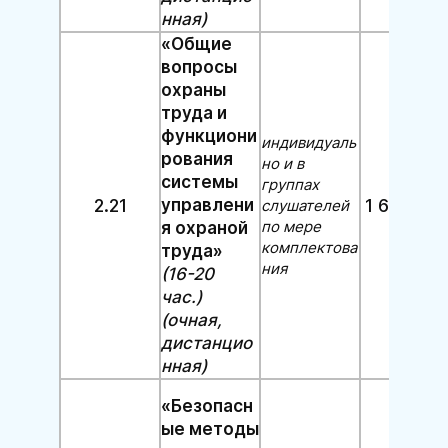
нная)
«Общие
вопросы
охраны
труда и
функциони
индивидуаль
рования
но и в
системы
группах
2.21
управлени
1 600 руб
слушателей
по мере
я охраной
комплектова
труда»
ния
(16-20
час.)
(очная,
дистанцио
нная)
«Безопасн
ые методы