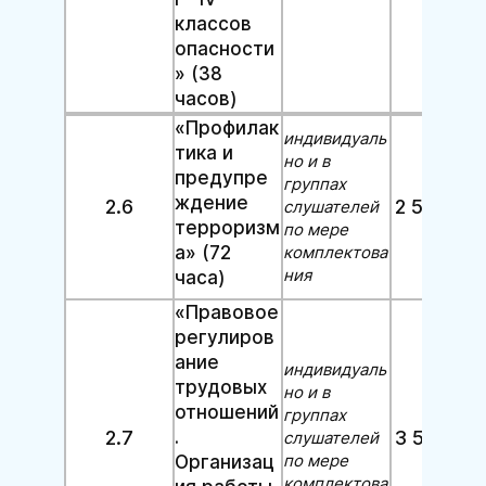
классов
опасности
» (38
часов)
«Профилак
индивидуаль
тика и
но и в
предупре
группах
ждение
2.6
2 500 руб
слушателей
терроризм
по мере
а» (72
комплектова
ния
часа)
«Правовое
регулиров
ание
индивидуаль
трудовых
но и в
отношений
группах
2.7
.
3 500 руб
слушателей
по мере
Организац
комплектова