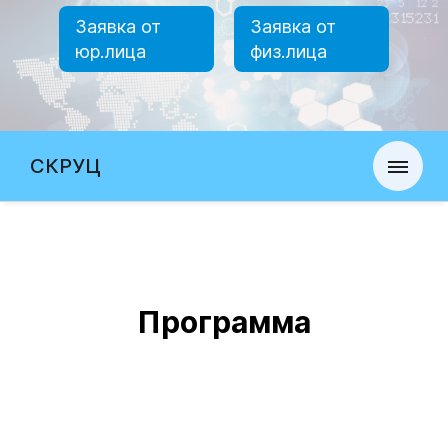
Заявка от
Заявка от
юр.лица
физ.лица
СКРУЦ
Программа