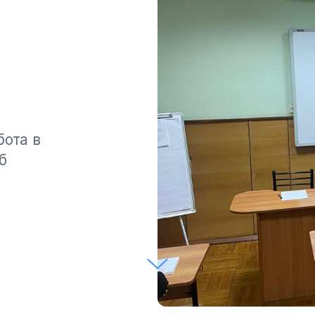
ота в
б