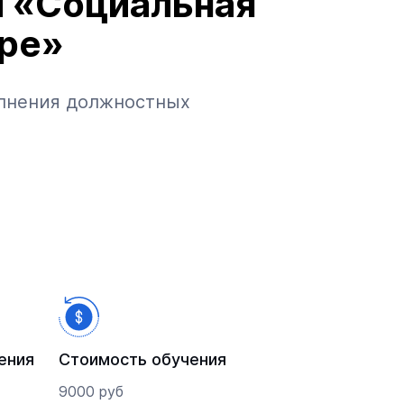
и «Социальная
ере»
лнения должностных
ы
ения
Стоимость обучения
9000 руб