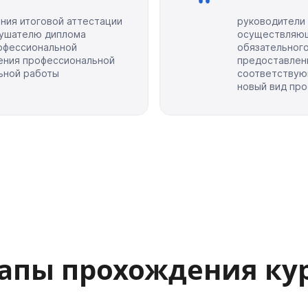
ния итоговой аттестации
руководители 
лушателю диплома
осуществляющ
офессиональной
обязательного
ения профессиональной
предоставлен
ьной работы
соответствую
новый вид пр
апы прохождения ку