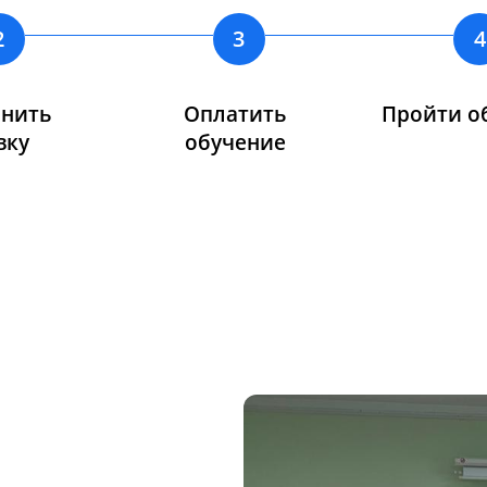
2
3
4
лнить
Оплатить
Пройти о
вку
обучение