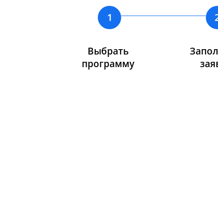
1
Выбрать
Запо
программу
зая