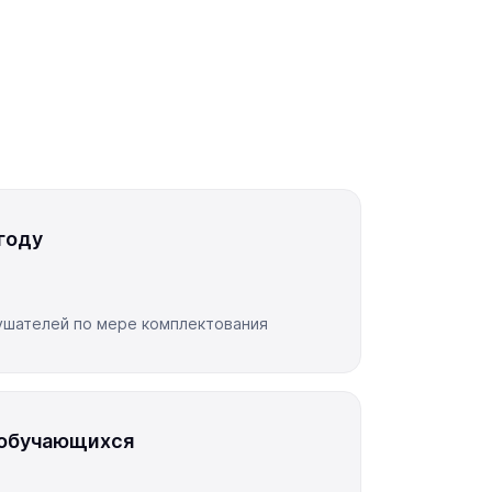
году
лушателей по мере комплектования
 обучающихся